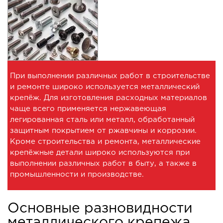
При выполнении различных работ в строительстве
и ремонте широко используется металлический
крепёж. Для изготовления расходных материалов
чаще всего применяется нержавеющая
легированная сталь или металл, обработанный
защитным покрытием от ржавчины и коррозии.
Кроме строительства и ремонта, металлические
крепёжные детали широко используются при
выполнении различных работ в быту, а также в
промышленности и производстве.
Основные разновидности
металлического крепежа