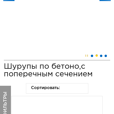
Шурупы по бетоно,с
Анкера
Саморезы
поперечным сечением
Сортировать:
ФИЛЬТРЫ